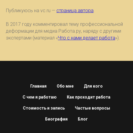
Публикуюсь на vc.ru —
страница автора
.
В 2017 году комментировал тему профессиональной
деформации для медиа Работа.ру, наряду с другими
экспертами (материал «
Что с нами делает работа
»).
Главная
Обо мне
Для кого
С чем я работаю
Как проходит работа
Стоимость и запись
Частые вопросы
Биография
Блог